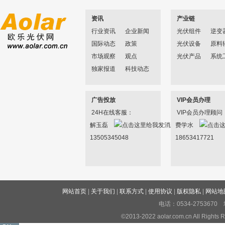
资讯
产业链
行业资讯
企业新闻
光伏组件
逆变
国际动态
政策
光伏设备
原料
市场观察
观点
光伏产品
系统
独家报道
科技动态
广告投放
VIP会员办理
24H在线客服：
VIP会员办理顾问
解玉磊
费学水
13505345048
18653417721
网站首页
|
关于我们
|
联系方式
|
使用协议
|
版权隐私
|
网站地
电话：0534-27536
©2013-2022 aolar.com.cn All R