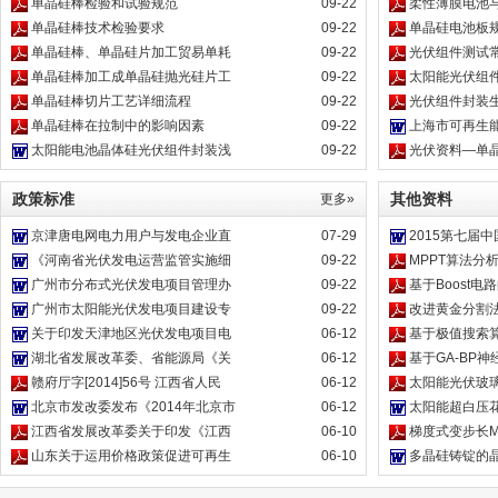
单晶硅棒检验和试验规范
09-22
柔性薄膜电池
单晶硅棒技术检验要求
09-22
单晶硅电池板
单晶硅棒、单晶硅片加工贸易单耗
09-22
光伏组件测试
单晶硅棒加工成单晶硅抛光硅片工
09-22
太阳能光伏组
单晶硅棒切片工艺详细流程
09-22
光伏组件封装
单晶硅棒在拉制中的影响因素
09-22
上海市可再生
太阳能电池晶体硅光伏组件封装浅
09-22
光伏资料—单
政策标准
其他资料
更多»
京津唐电网电力用户与发电企业直
07-29
2015第七届
《河南省光伏发电运营监管实施细
09-22
MPPT算法分
广州市分布式光伏发电项目管理办
09-22
基于Boost电
广州市太阳能光伏发电项目建设专
09-22
改进黄金分割法
关于印发天津地区光伏发电项目电
06-12
基于极值搜索算
湖北省发展改革委、省能源局《关
06-12
基于GA-BP
赣府厅字[2014]56号 江西省人民
06-12
太阳能光伏玻
北京市发改委发布《2014年北京市
06-12
太阳能超白压
江西省发展改革委关于印发《江西
06-10
梯度式变步长M
山东关于运用价格政策促进可再生
06-10
多晶硅铸锭的