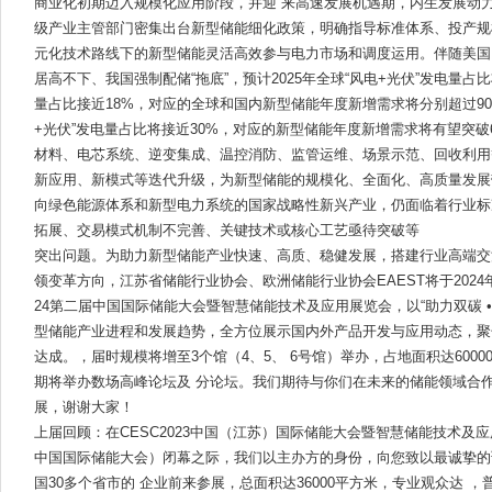
商业化初期迈入规模化应用阶段，并迎 来高速发展机遇期，内生发展动力
级产业主管部门密集出台新型储能细化政策，明确指导标准体系、投产规
元化技术路线下的新型储能灵活高效参与电力市场和调度运用。伴随美国
居高不下、我国强制配储“拖底”，预计2025年全球“风电+光伏”发电量占比
量占比接近18%，对应的全球和国内新型储能年度新增需求将分别超过90GW
+光伏”发电量占比将接近30%，对应的新型储能年度新增需求将有望突破
材料、电芯系统、逆变集成、温控消防、监管运维、场景示范、回收利用
新应用、新模式等迭代升级，为新型储能的规模化、全面化、高质量发展
向绿色能源体系和新型电力系统的国家战略性新兴产业，仍面临着行业标
拓展、交易模式机制不完善、关键技术或核心工艺亟待突破等
突出问题。为助力新型储能产业快速、高质、稳健发展，搭建行业高端交
领变革方向，江苏省储能行业协会、欧洲储能行业协会EAEST将于2024年4月
24第二届中国国际储能大会暨智慧储能技术及应用展览会，以“助力双碳 •
型储能产业进程和发展趋势，全方位展示国内外产品开发与应用动态，聚焦
达成。，届时规模将增至3个馆（4、5、 6号馆）举办，占地面积达6000
期将举办数场高峰论坛及 分论坛。我们期待与你们在未来的储能领域合
展，谢谢大家！
上届回顾：在CESC2023中国（江苏）国际储能大会暨智慧储能技术及应用
中国国际储能大会）闭幕之际，我们以主办方的身份，向您致以最诚挚的
国30多个省市的 企业前来参展，总面积达36000平方米，专业观众达 