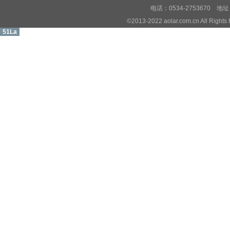
电话：0534-2753670
©2013-2022 aolar.com.cn All R
51La