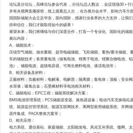
论坛及分论坛，高峰论坛参会代表 ，分论坛总人数达 ，会议现场30＋
并有央视网直播探馆，线上观看总人次 ，在办展办会水平、影响力等方面均
国国际储能大会立足华东，面向国际，感谢行业各界的大力支持，让我们
持和信任，我们才能取得如今的硕果！
展望未来，我们将继续与你们深度合作，打造一个专业化、国际化的储能
展出内容：
A、储能技术：
压缩空气储能、抽水蓄能、超导电磁储能、飞轮储能、蓄热/蓄冷储能、
车的储能技术；各类蓄电池（镍氢电池、锂离子电池、锂聚合物电池、铅
池）、储能电源、超级电容器、可再生燃料电池、液流电池等；
B、相关设备及材料：
正极材料；负极材料；电解液、电解质；隔离膜；集电体；顶板；安全阀
水溶液；吸氢合金；石墨烯材料等电池相关材料；
C、储能电站；EPC工程；储能系统解决方案：
BMS电池管理系统；PCS储能逆变器、换热器设备；电动汽车充换电站
统、能源监控管理系统、能源互联网技术、离网型家用储能系统、并网储
器件集成、PACK整体方案等；
D、相关应用：
电力系统、通信基站、家庭储能、太阳能发电、风光互补系统、微网、太