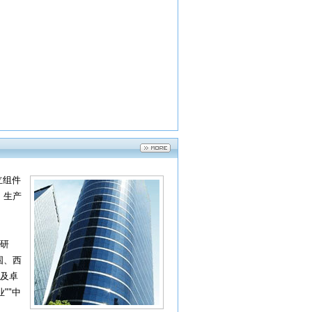
立组件
、生产
研
国、西
及卓
""中