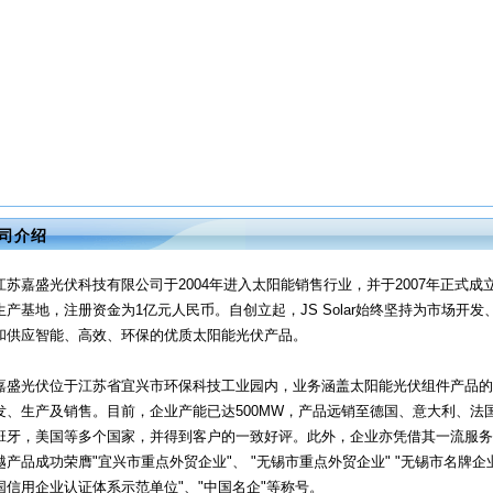
司介绍
江苏嘉盛光伏科技有限公司于2004年进入太阳能销售行业，并于2007年正式成
生产基地，注册资金为1亿元人民币。自创立起，JS Solar始终坚持为市场开发
和供应智能、高效、环保的优质太阳能光伏产品。
嘉盛光伏位于江苏省宜兴市环保科技工业园内，业务涵盖太阳能光伏组件产品的
发、生产及销售。目前，企业产能已达500MW，产品远销至德国、意大利、法
班牙，美国等多个国家，并得到客户的一致好评。此外，企业亦凭借其一流服务
越产品成功荣膺"宜兴市重点外贸企业"、 "无锡市重点外贸企业" "无锡市名牌企业
国信用企业认证体系示范单位"、"中国名企"等称号。