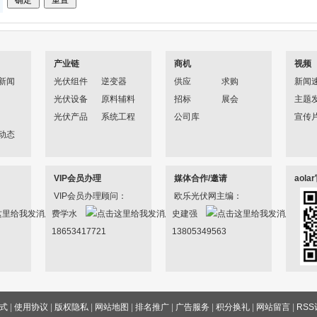
产业链
商机
视频
新闻
光伏组件
逆变器
供应
求购
新闻
光伏设备
原料辅料
招标
展会
主题
光伏产品
系统工程
公司库
宣传
动态
VIP会员办理
媒体合作/邀请
aol
VIP会员办理顾问：
欧乐光伏网主编：
费学水
史建强
18653417721
13805349563
式
|
使用协议
|
版权隐私
|
网站地图
|
排名推广
|
广告服务
|
积分换礼
|
网站留言
|
RSS