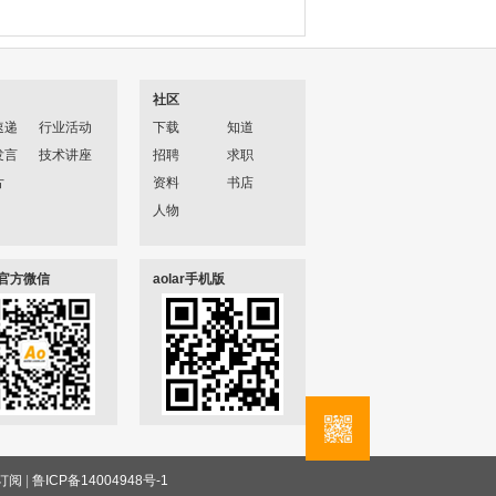
社区
速递
行业活动
下载
知道
发言
技术讲座
招聘
求职
片
资料
书店
人物
ar官方微信
aolar手机版
订阅
|
鲁ICP备14004948号-1