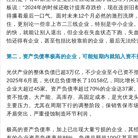
板说：“2024年
的时候
还敢计提库存跌价，
现在
连折旧
得攥着最后一口气。
面对未来
12个月必然的激烈洗牌
住，更别论一些非上市二三线企业，特别是中小企业
的快，就能让别人退出，但企业在失血状态下跑，失
怕还得有企业，甚至包括比较靠前的企业，最后无法经
第二，
资产负债率
极高的企业，可能
短期内
就
陷入资不
光伏产业的整体负债已超
3万亿，不少企业至今已资不抵
2025年6月底，光伏总负债增长了10158亿，同比增长7
企业大超过45家
。资产负债率超过
70%
的企业达
37家
资不抵债。
大产能、高库存、高固定成本，是光伏龙
主要压力。尤其在周期下行的调整阶段，保销售保市
矛盾突出，严重侵蚀制造环节利润
。
极高的
资产负债率
，
加上已出现
大量亏损的
企业
，其
有的企业
资产负债率
超
85
%，负债总额
超
100亿甚至