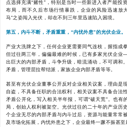
点选择充满
“赌性”，特别是
当时
一些新进入者产能投
布局，
而
不久后市场行情暴跌，企业
的
风险
迅速放
马”之姿闯入光伏，却在不到三年里迅速陷入困境。
第五，内斗不断，矛盾重重，
“内忧外患”的光伏企业。
产业大洗牌之下，任何企业更需要同气连枝，握指成
但过往两三年，偏偏最难的时候，已有多家光伏企业
出巨大的内部矛盾，斗争升级，
暗流涌动
，
不可调和
矛盾，管理层拉帮结派，家族企业内部矛盾等等
。
甚至有光伏企业
董事
公开反对企业相关议案，
理由是
自盗，不具备任职的合法权利，相关议案不具备合法
矛盾公开化，写入
相关
半年报
，
可谓
“
破天荒
”
。
也有
局
，
创始人权利
被架空。
光伏过往的
二十年的产业
历
个企业
无尽的内部矛盾与内斗过后
，
资源与能量
常常
及市场化拓展，
内忧外患之下，
企业最终一蹶不振甚至