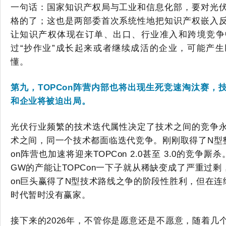
一句话：
国家知识产权局与工业和信息化部，要对
光
格的了
；
这也是
两部委首次系统性地把知识产权嵌入
让知识产权体现在订单、出口、行业准入和跨境竞争
过
“抄作业”成长起来或者继续成活的企业，可能产
懂。
第九，
TOPCon阵营内部
也将出现
生死竞速淘汰赛
，
和企业将
被迫
出局。
光伏行业频繁的技术迭代属性决定了技术之间的竞争
术之间，同一个技术都面临迭代竞争。刚刚取得了
N型
on阵营也
加速
将迎来
TOPCon 2.0
甚至
3
.0的竞争厮杀
GW的产能让TOPCon一下子就从稀缺变成了严重过剩
on巨头赢得了N型技术路线之争的阶段性胜利，但在
连
时代暂时没有赢家。
接下来的
2026年，
不管
你
是愿意还是不愿意，随着几