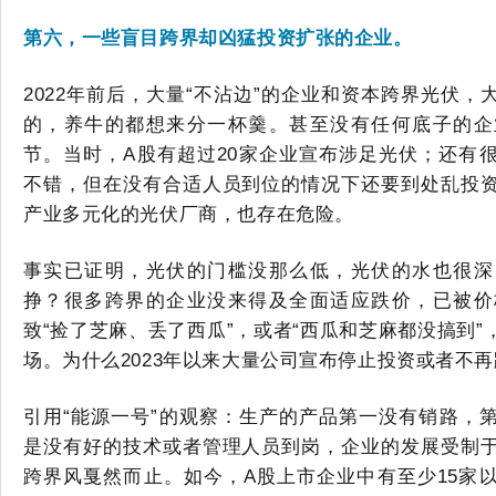
第六，一些盲目跨界
却
凶猛投资扩张的企业。
2022年前后，大量“不沾边”的企业和资本跨界光伏
的，养牛的都想来分一杯羹。
甚至
没有任何
底子
的企
节
。
当时，
A股有超过20家企业宣布涉足光伏；
还有
不错，但在没有合适人员到位的情况下还要到处乱投
产业多元化的光伏厂商，也存在危险。
事实已证明，光伏的门槛没那么低，光伏的水也很深
挣？
很多跨界的企业
没来得及全面适应跌价，已被价
致
“捡了芝麻、丢了西瓜”，或者“西瓜和芝麻都没搞到
场。为什么2023年以来大量公司宣布停止投资或者不
引用
“能源一号”的观察：
生产的产品第一没有销路，
是没有好的技术或者管理人员到岗，企业的发展受制
跨界风戛然而止。
如今，
A股上市
企业
中有至少
1
5
家