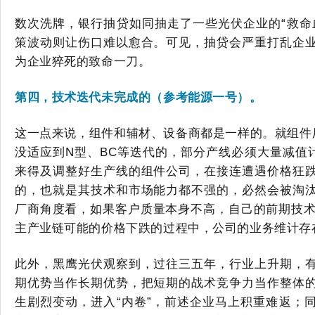
数次洗牌，银行抽贷如同抽走了一些光伏企业的
“救
策波动则让伤口难以愈合。可见，抽贷会严重打乱企
为企业猝死的致命一刀。
第四，
技术迭代未完成的
（参考
能源一号
）。
这一点来说，组件和辅材、设备商都是一样的。就组件
没适应到N型、BC等迭代的，部分产线必须大量减值
来得及调整好生产线的组件公司，在接连遭遇价格狂
的，也就是其技术和市场能力都不强的，必然会被淘
厂商角度看，如果客户质量本身不高，自己的前期技
主产业链
可能的
价格下跌的过程中，公司的业务维计存
此外，黑鹰光伏观察到，过往三五年，行业上升期，
期优势当作长期优势，把短期的战术竞争力当作整体
生剧烈变动，
进入
“内卷”，前述企业马上
积重难返
；