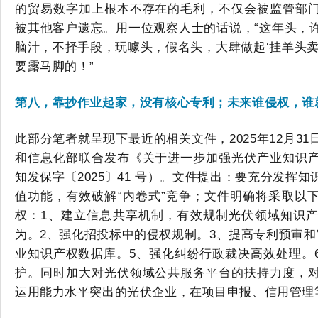
的贸易数字加上根本不存在的毛利，不仅会被监管部
被其他客户遗忘。
用一位观察人士的话说，
“这年头，
脑汁，不择手段，玩噱头，假名头，大肆做起‘挂羊头卖
要露马脚的！”
第八，
靠抄作业起家，没有核心专利；
未来
谁侵权，谁
此部分笔者就呈现下最近的相关文件，
2025年12月
和信息化部联合发布《关于进一步加强光伏产业知识
知发保字〔2025〕41 号）。
文件
提出：要充分发挥知
值功能，有效破解
“内卷式”竞争
；
文件明确将采取以
权：
1、建立信息共享机制，有效规制光伏领域知识
为。2、强化招投标中的侵权规制。3、提高专利预审和
业知识产权数据库。5、强化纠纷行政裁决高效处理。
护。同时加大对光伏领域公共服务平台的扶持力度，
运用能力水平突出的光伏企业，在项目申报、信用管理