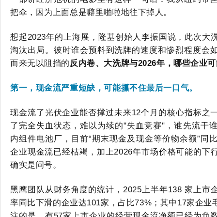
把伞，因为上面总是噼里啪啦地往下掉人。
想起
2023
年
的
上海展，隆基创始人李振国说，此次大
淘汰出局。
彼时
谁会
预料到洗牌的速度和惨烈程度会
而来无以阻挡的
反内卷、大洗牌与
2026年，
哪些企业可
第一，
现金流严重短缺
，
可能
攥
不住
最后一口气。
现金流了光伏企业能否撑过
未来
12个月
的核心指标之
了完全失血状态，难以为续的
"失血竞赛"，谁先流干
内组件电池厂，目前“期末现金及现金等价物余额”
同
企业现金流已经枯竭，加上2026年
市场价格
可能的下
确实是问号
。
黑鹰团队
从财务角度
的统计
，
2025上半年138 家上
率同比下滑的企业达
101家，占比73%；
其中
17家企业
注的是，
有
57家
上市
企业的经营现金流净额
已经
为负