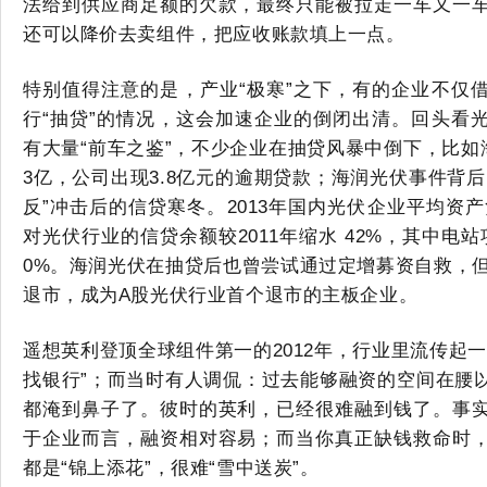
法给到供应商足额的欠款，最终只能被拉走一车又一
还可以降价去卖组件，把应收账款填上一点。
特别值得注意的是，产业
“极寒”之下，有的企业不仅
行“抽贷”的情况，这会加速企业的倒闭出清。回头看
有大量“前车之鉴”，不少企业在抽贷风暴中倒下，比如海
3亿，公司出现3.8亿元的逾期贷款；海润光伏事件背
反”冲击后的信贷寒冬。2013年国内光伏企业平均资产
对光伏行业的信贷余额较2011年缩水 42%，其中电
0%。海润光伏在抽贷后也曾尝试通过定增募资自救，但
退市，成为A股光伏行业首个退市的主板企业。
遥想英利登顶全球组件第一的
2012年，行业里流传起
找银行”；而当时有人调侃：过去能够融资的空间在腰
都淹到鼻子了。彼时的英利，已经很难融到钱了。事
于企业而言，融资相对容易；而当你真正缺钱救命时
都是“锦上添花”，很难“雪中送炭”。