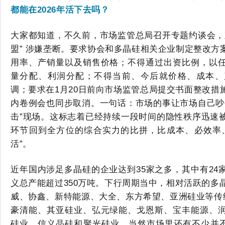
都能在2026年活下去吗？
大家都知道，不久前
，市场监管总局召开专题约谈会，
盟” 涉嫌垄断。要求协会
和多晶硅相关
企业制定整改方
用率、产销量以及销售价格；不得通过出资比例，以
量分配、利润分配；不得当前、今后就价格、成本、
调；要求在
1月20日前向市场监管总局提交书面整改措
内卷例会也同步取消。一句话：市场的事让市场自己吵
击”现场。这标志着已经持续一段时间的隐性秩序迅速
环节
回到
全方位的综合实力的比拼，比成本、必效率
活”。
近年国内涉足多晶硅的企业达到
35家之多，其中有2
义
总产能
超过
3
50
万吨。下行周期当中，相对活跃的多
威、协鑫、新特能源、大全、东方希望、亚洲硅业等传
豪清能、其亚硅业、弘元绿能、戈恩斯、宝丰能源、
硅业、信义晶硅和聚光硅业
，
当然市场里还有不少并