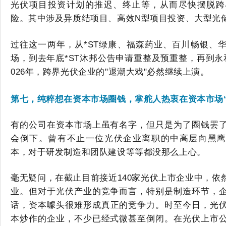
光伏项目投资计划的推迟、终止等，从而尽快摆脱跨
险。其中涉及异质结项目、高效
N型项目投资、大型光
过往这一两年，
从
*ST绿康、福森药业、百川畅银、
场
，
到
去年底
*ST沐邦公告申请重整及预重整
，再到
永
026年
，跨界光伏企业的
"退潮大戏"
必然
继续上演。
第七，
纯粹想在资本市场圈钱，
掌舵人
热衷在资本市场
有的公司在资本市场上虽有名字，但只是为了圈钱罢
会倒下。
曾有不止一位光伏企业离职的中高层向黑
本，对于研发制造和团队建设等等都没那么上心。
毫无疑问，在截止目前接近
140家光伏上市企业中，
业。但对于光伏产业的竞争而言，特别是制造环节，
话
，
资本噱头很难形成真正的竞争力。
时至今日，光
本炒作的企业，不少已经式微甚至倒闭。
在
光伏
上市