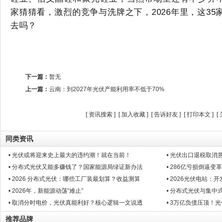
家猜猜看，激烈的竞争与洗牌之下，2026年里，这
35
去吗？
下一篇：
暂无
上一篇：
云南：到2027年光伏产能利用率不低于70%
[
资讯搜索
] [
加入收藏
] [
告诉好友
] [
打印本文
] [
同类资讯
• 光伏或将迎来史上最大的违约潮！就在当前！
• 光伏出口退税取消
• 分布式光伏又能多赚钱了？国家能源局绿证新办法
• 286亿亏损倒逼
• 2026 分布式光伏：哪些工厂装最划算？收益测算
• 2026光伏电站
• 2026年，新能源动荡“难止”
• 分布式光伏与集中
• 取消分时电价，光伏真能利好？核心逻辑一文说透
• 3万亿负债压顶！
推荐品牌