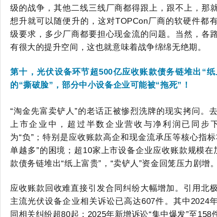
级的
战争，其他
二线三线
厂商都得跟上，
跟不上，那
想升就可以随便升的，这对
TOPCon
厂商的软硬件都
级要求
，多少厂商都要担心现金流的问题。
当然，各
有很大的提升空间，这也就意味着战争绵绵无绝期
。
第十，光伏设备环节超
500亿应收账款
债务链
堆出
“纸
的
“撕破脸”，部分中小设备企业可能被“拖死”！
“淘金先富卖铲人”的老话
正被惨烈洗牌的现实拷问。
上市
企业
中，
超过
半数企业营收与净利润
已
同步
为
“负”；特别是
应收账款高企
和
现金流承压等核心指标
单越多”的困境
；
超
1
0
家
上市设备
企业应收账款规模在
款
债务链
堆出
“纸上富贵”
，
“
卖铲人
”
资金回笼压力
剧增
应收账款回收难直接引发合同纠纷大幅增加。
引用
北
主流光伏设备企业相关诉讼
已
高达
607件
。
其中
2024
同相关纠纷
超
80起
；
2025年
新增诉讼
“集中爆发”
至
15