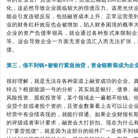
化，
这
必然
导致企业面临较大的偿债压力。该类光伏
能会引发连锁反应，包括融资成本上升、正常运营受
业的财务杠杆效应也会被增加，陷入财务困境的概率
企业的资产负债率很高，就会通过各种形式来限制企
等。这会导致企业一方面无资金流汇入而无法扩张，
债。
第三，借
不到钱
+被银行紧急抽贷，
资金链断裂成为企
很好理解
，
就是
无法在各种渠道上融资成功
的企业。
特点？
根据能源一号的分析，
其实就是银行、债券、
风险投资、股权投资等，某个领域走一遍都不给钱。
业贷个款或者投个资的，且资金数量看上去可以让企
经营中有业绩表现的，就能行得通。如果企业财报长
的评级或者审计要求，融资会大打折扣。现在为什么
门
“要货抵债”，就是因为这部分的组件厂一是借不到