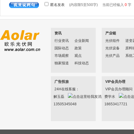
资讯
产业链
行业资讯
企业新闻
光伏组件
逆变
国际动态
政策
光伏设备
原料
市场观察
观点
光伏产品
系统
独家报道
科技动态
广告投放
VIP会员办理
24H在线客服：
VIP会员办理顾问
解玉磊
费学水
13505345048
18653417721