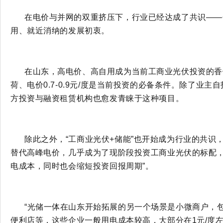
在
电价
与
并网
的
双重挤压下，行业
已经达成了
共识
——
用、就近消纳的发展初衷。
在山东，
高电价、高自用
成为当前工商业光伏投资的香
荷、电价
0.7
-
0.
9元/度是当前投资的必备条件。除了业主
方投资与融资租赁机构也愈发青睐于这种项目。
除此之外，
“工商业光伏+储能”也开始成为行业的共识
替代高峰电价，几乎成为了
现阶段
投资工商业光伏的标配
电成本，同时也会缩短投资回报周期
”。
“
光储一体在山东开始拓展的另一个场景是小微商户，
便利店等，这些企业一般用电成本较高，大部分在
1元/度