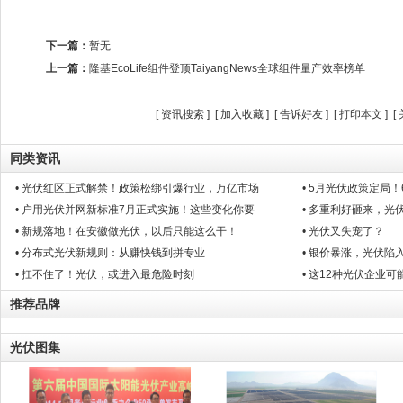
下一篇：
暂无
上一篇：
隆基EcoLife组件登顶TaiyangNews全球组件量产效率榜单
[
资讯搜索
] [
加入收藏
] [
告诉好友
] [
打印本文
] [
同类资讯
• 光伏红区正式解禁！政策松绑引爆行业，万亿市场
• 5月光伏政策定局
• 户用光伏并网新标准7月正式实施！这些变化你要
• 多重利好砸来，光
• 新规落地！在安徽做光伏，以后只能这么干！
• 光伏又失宠了？
• 分布式光伏新规则：从赚快钱到拼专业
• 银价暴涨，光伏陷
• 扛不住了！光伏，或进入最危险时刻
• 这12种光伏企业可
推荐品牌
光伏图集