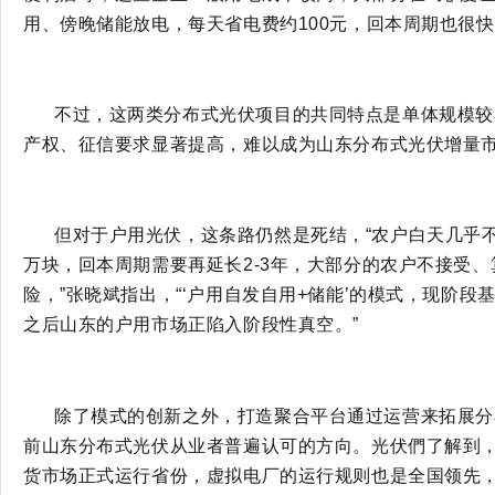
用
、
傍晚储能放电
，
每天省电费约
100
元，
回本
周期也很快
不过，这两类分布式光伏项目的共同特点是单体规模较
产权、征信要求显著提高，
难以成为山东分布式光伏增量
但对于户用光伏，这条路仍然是死结，
“农户白天几乎
万块，回本周期需要再延长2-3年，大部分的农户不接受、
险，
”张晓斌指出，“‘户用自发自用+储能’的模式，现阶段
之后山东的
户用市场正陷入阶段性真空。
”
除了模式的创新之外，打造聚合平台通过运营来拓展分
前山东分布式光伏从业者普遍认可的方向。光伏們了解到
货市场正式运行省份，虚拟电厂的运行规则也是全国领先