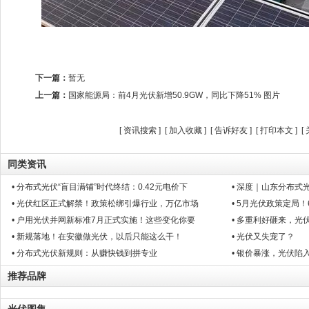
下一篇：
暂无
上一篇：
国家能源局：前4月光伏新增50.9GW，同比下降51% 图片
[
资讯搜索
] [
加入收藏
] [
告诉好友
] [
打印本文
] [
同类资讯
• 分布式光伏“盲目满铺”时代终结：0.42元电价下
• 深度｜山东分布
• 光伏红区正式解禁！政策松绑引爆行业，万亿市场
• 5月光伏政策定局
• 户用光伏并网新标准7月正式实施！这些变化你要
• 多重利好砸来，光
• 新规落地！在安徽做光伏，以后只能这么干！
• 光伏又失宠了？
• 分布式光伏新规则：从赚快钱到拼专业
• 银价暴涨，光伏陷
推荐品牌