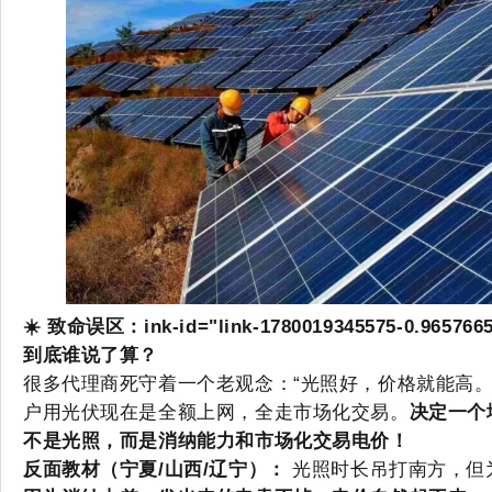
☀️ 致命误区：
ink-id="l
ink-1780019345575-0.9657
到底谁说了算？
很多代理商死守着一个老观念：“光照好，价格就能高。
户用光伏现在是全额上网，全走市场化交易。
决定一个
不是光照，而是消纳能力和市场化交易电价！
反面教材（宁夏/山西/辽宁）：
光照时长吊打南方，但