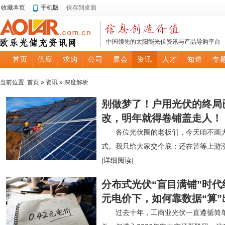
收藏本页
手机版
保存到桌面
中国领先的太阳能光伏资讯与产品导购平台
首页
供应
求购
公司
展会
资讯
人才
知道
专
当前位置:
首页
»
资讯
»
深度解析
别做梦了！户用光伏的终局
改，明年就得卷铺盖走人！
各位光伏圈的老板们，今天咱不画
式。我只给大家交个底：还在苦等上游
[详细阅读]
分布式光伏“盲目满铺”时代终
元电价下，如何靠数据“算
过去十年，工商业光伏一直遵循简