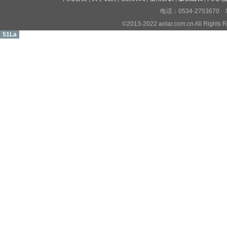
电话：0534-27536
©2013-2022 aolar.com.cn All R
51La