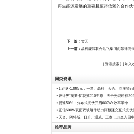
再生能源发展的重要且值得信赖的合作伙
下一篇：
暂无
上一篇：
晶科能源联合达飞集团向菲律宾红十
[
资讯搜索
] [
加入
同类资讯
• 1.849~1.895元，一道、晶科、天合、晶澳等8
• 设计界“奥斯卡“花落210至尊，天合光能斩获20
• 提速50%！分布式光伏开启600W+效率革命
• 正信600W双面双玻组件助力阿根廷交互式光伏
• 天合、阿特斯、日升、通威、正泰…13企入围
推荐品牌