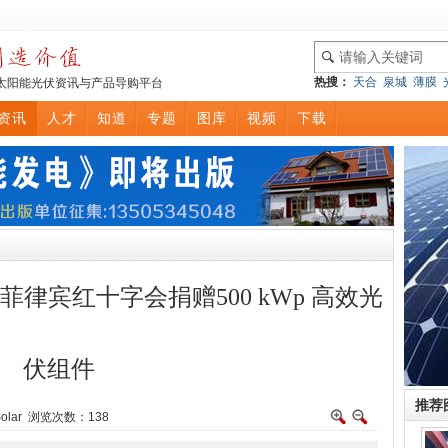
热搜：
天合
泉城
薄膜
太阳能光伏资讯与产品导购平台
资讯
人才
知道
专题
图库
视频
下载
律宾红十字会捐赠500 kWp 高效光
伏组件
推荐
lar
浏览次数：
138