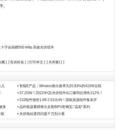
伴。
字会捐赠500 kWp 高效光伏组件
收藏
] [
告诉好友
] [
打印本文
] [
关闭窗口
]
企入
• 智能E产品：Winaico推出效率为20.93%的410W太阳
2
• 37.2GW！2022年Q1光伏组件出口量同比增长112%！
• 210组件报价1.89-2.03元/W！国能龙源组件集采开
健身
• 晶科能源重磅推出全新BIPV彩钢瓦-“晶彩”系列
中核
• 光伏电站遮挡问题千万别小看