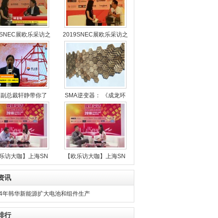
9SNEC展欧乐采访之
2019SNEC展欧乐采访之
女副总裁轩静带你了
SMA逆变器： 《成龙环
乐访大咖】上海SN
【欧乐访大咖】上海SN
资讯
14年韩华新能源扩大电池和组件生产
排行