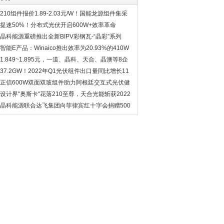
210组件报价1.89-2.03元/W！国能龙源组件集采
开标
提速50%！分布式光伏开启600W+效率革命
晶科能源重磅推出全新BIPV彩钢瓦-“晶彩”系列
智能E产品：Winaico推出效率为20.93%的410W
太阳能电池板
1.849~1.895元，一道、晶科、天合、晶澳等8企
入围华润5.1GW组件集采
37.2GW！2022年Q1光伏组件出口量同比增长11
2%！
正信600W双面双玻组件助力阿根廷交互式光伏健
身公园项目
设计界“奥斯卡“花落210至尊，天合光能斩获2022
红点产品设计大奖
晶科能源联合达飞集团向菲律宾红十字会捐赠500
kWp 高效光伏组件