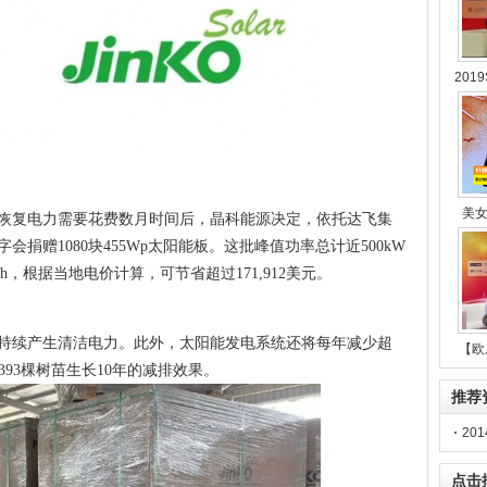
201
美
恢复电力需要花费数月时间后，晶科能源决定，依托达飞集
捐赠1080块455Wp太阳能板。这批峰值功率总计近500kW
Wh，根据当地电价计算，可节省超过171,912美元。
里持续产生清洁电力。此外，太阳能发电系统还将每年减少超
【欧
,393棵树苗生长10年的减排效果。
推荐
20
点击