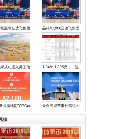
科能源联合达飞集团
晶科能源联合达飞集团
特斯成功进入英国储
1.849~1.895元，一道
斯将携N型TOPCon
天合光能董事长高纪凡
视频