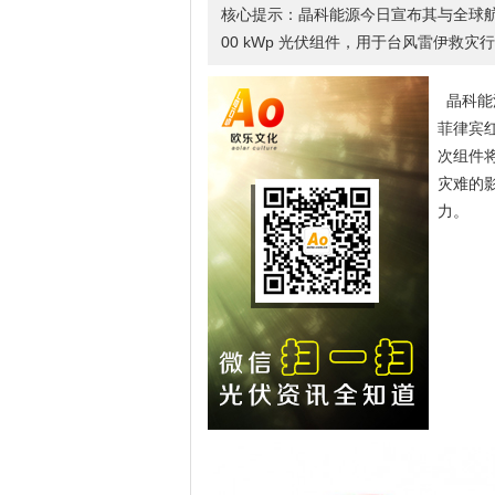
核心提示：晶科能源今日宣布其与全球航
00 kWp 光伏组件，用于台风雷伊救灾
晶科能
菲律宾红
次组件
灾难的
力。