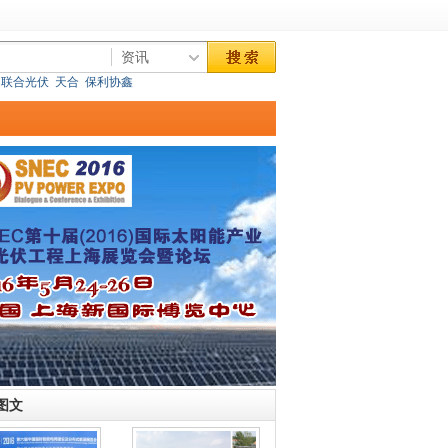
联合光伏
天合
保利协鑫
图文