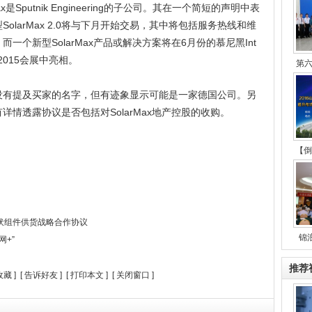
Max是Sputnik Engineering的子公司。其在一个简短的声明中表
SolarMax 2.0将与下月开始交易，其中将包括服务热线和维
而一个新型SolarMax产品或解决方案将在6月份的慕尼黑Int
ar 2015会展中亮相。
第
没有提及买家的名字，但有迹象显示可能是一家德国公司。另
详情透露协议是否包括对SolarMax地产控股的收购。
【倒
伏组件供货战略合作协议
锦
网+”
推荐
收藏
] [
告诉好友
] [
打印本文
] [
关闭窗口
]