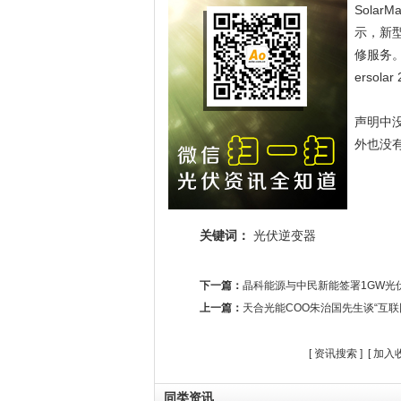
Solar
示，新型
修服务。
ersol
声明中
外也没有
关键词：
光伏逆变器
下一篇：
晶科能源与中民新能签署1GW光
上一篇：
天合光能COO朱治国先生谈“互联
[
资讯搜索
] [
加入
同类资讯