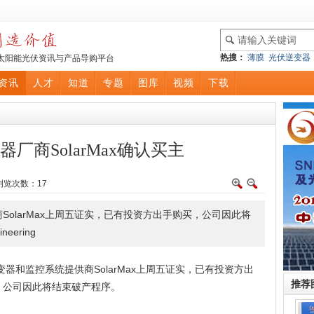
热搜：
薄膜
光伏逆变器
太阳能光伏资讯与产品导购平台
资讯
人才
知道
专题
图库
视频
下载
厂商SolarMax确认买主
e 浏览次数：
17
olarMax上周五证实，已有投资方出手购买，公司因此将
eering
器和监控系统提供商SolarMax上周五证实，已有投资方出
推荐
，公司因此将结束破产程序。