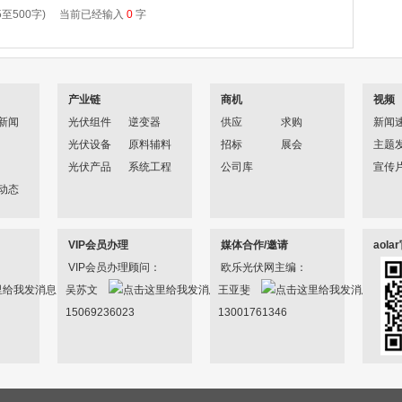
产业链
商机
视频
新闻
光伏组件
逆变器
供应
求购
新闻
光伏设备
原料辅料
招标
展会
主题
光伏产品
系统工程
公司库
宣传
动态
VIP会员办理
媒体合作/邀请
aol
VIP会员办理顾问：
欧乐光伏网主编：
吴苏文
王亚斐
15069236023
13001761346