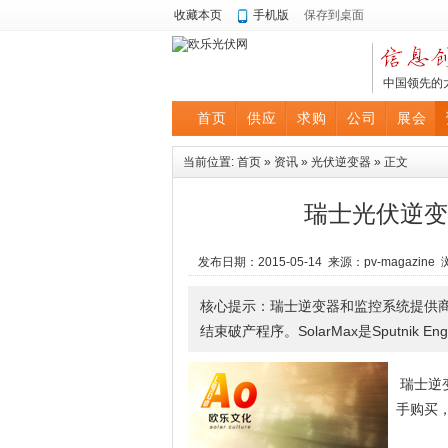
收藏本页
手机版
保存到桌面
中国领先的
首页
供应
求购
公司
展会
当前位置:
首页
»
资讯
»
光伏逆变器
» 正文
瑞士光伏逆变器
发布日期：2015-05-14 来源：pv-magazin
核心提示：瑞士逆变器和监控系统提供商S
结束破产程序。SolarMax是Sputnik Engin
瑞士逆变
手购买