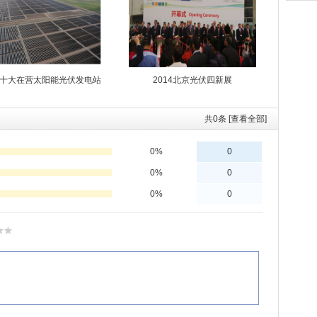
十大在营太阳能光伏发电站
2014北京光伏四新展
共
0
条 [查看全部]