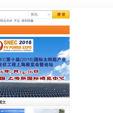
联合光伏
天合
保利协鑫
图文