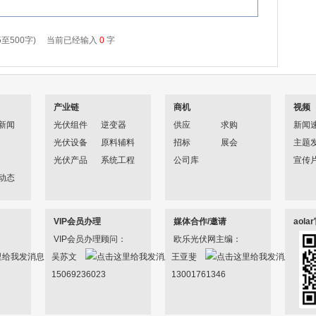
产业链
商机
视频
新闻
光伏组件
逆变器
供应
求购
新闻
光伏设备
原料辅料
招标
展会
主题
光伏产品
系统工程
公司库
宣传
动态
VIP会员办理
媒体合作/邀请
aol
VIP会员办理顾问：
欧乐光伏网主编：
吴苏文
王亚斐
15069236023
13001761346