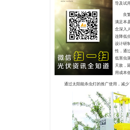
导及试
良
满足本
念深入
连降低
设计研
性，通
低害虫
天敌，
用成本
通过太阳能杀虫灯的推广使用，减少