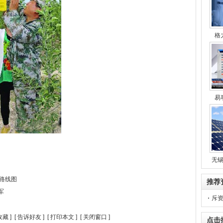
格
易
无
本路线图
推荐
军
斥资
收藏
] [
告诉好友
] [
打印本文
] [
关闭窗口
]
点击