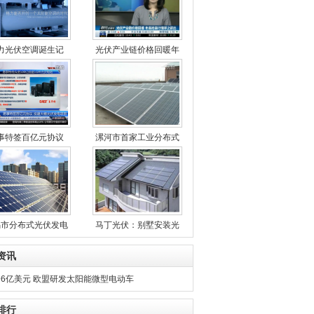
力光伏空调诞生记
光伏产业链价格回暖年
事特签百亿元协议
漯河市首家工业分布式
锡市分布式光伏发电
马丁光伏：别墅安装光
资讯
6亿美元 欧盟研发太阳能微型电动车
排行