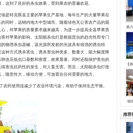
用，达到了良好的杀虫效果，受到果农的普遍欢迎。
繁场是特克斯县主要的苹果生产基地，每年生产的大量苹果在
县的同时，远销内地大中型城市。随着绿色无公害农产品的观
第
人心，对苹果的质量要求越来越高，为进一步提高全县苹果质
虫害对苹果的影响。太阳能杀虫灯是根据昆虫的趋光性而专门
制的物理杀虫器械，该光源所发射的光波具有很强的诱虫特
过这种方式诱杀害虫，诱杀害虫种类多、数量大，能大幅度降
落卵连压低虫口基数和密度，效果显著。同时还能保护害虫的
【倒
延续害虫抗药性的发生，对人畜无害。而且，太阳能杀虫灯使
低，随意性大，移动方便，可放置在任何需要的地方。
了农药使用连减少了农业环境污染，有助于保持生态平衡。
锦
推荐