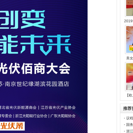
201
美
【欧
推荐
议程
能未
国
浙江