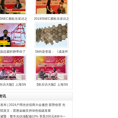
9SNEC展欧乐采访之
2019SNEC展欧乐采访之
女副总裁轩静带你了
SMA逆变器： 《成龙环
乐访大咖】上海SN
【欧乐访大咖】上海SN
资讯
发布 | 2024户用光伏佰商大会邀您 驭势创变 光
来（7月31日 南京）
务院发文：普惠金融支持绿色低碳发展
诸暨：整市光伏须配储10% 享受200元/kW·h一