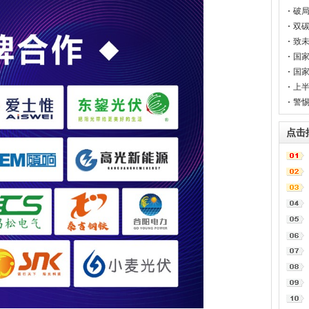
次
破局
双碳
大会
致未
国
网
国家
亿千
上半
警惕
点击