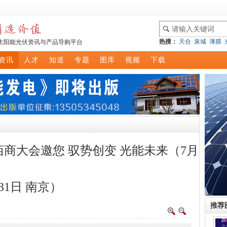
热搜：
天合
泉城
薄膜
太阳能光伏资讯与产品导购平台
资讯
人才
知道
专题
图库
视频
下载
光伏佰商大会邀您 驭势创变 光能未来（7月
31日 南京）
推荐