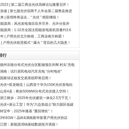
性补贴
2023 | 第二届工商业光伏高峰论坛隆重召开！
加速 | 第七届光伏佰商千人年会第二届整县推进
暨光储充采购节圆满落幕!
来 | 疫情终将远去，“ 光伏 ” 精彩继续！
家能源局：风光发电项目应并尽并、允许分批并
！
能源局：1-10月全国太阳能发电装机容量约3.6
瓦，同比增长29.2%
年 | 户用光伏北方称雄，工商业南方称霸！
 | 户用光伏租赁模式 “ 爆火 ” 背后的几大隐患！
排行
德州乐陵分布式光伏台区配储项目并网 村头“充电
宝”破题消纳之痛
湖南：试行居民电动汽车充电 “分时电价”
国家绿证核发交易系统即将启用！
光伏+双龙物流丨山西首个华为150K光伏发电站
山东4县：剩余500MW分布式光伏接入空间！
浙江桐乡：2025年光伏建筑一体化2.5万千瓦！
光伏+凌云工贸丨华为“六边形战士”助力园区低碳
转型
钟宝申：2025年隆基 “重回增长” ！
3年6GW！晶科&湖南新华签署户用光伏协议
江西：新能源消纳基础数据按月填报！