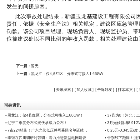
发生的间接原因。
此次事故处理结果，新疆玉龙基建设工程有限公司
责任，依据《安全生产法》相关规定，建议区应急管理局
罚款。该公司项目经理、现场负责人、现场监护员、带
位被建议处以不同比例的年收入罚款，相关处理建议由
下一篇：
暂无
上一篇：
黑龙江：仅4县红区，分布式可接入1.66GW！
[
资讯搜索
] [
加入收藏
] [
告诉好友
] [
打印本文
] [
同类资讯
• 黑龙江：仅4县红区，分布式可接入1.66GW！
• 37县为0！河北：
• 辽宁二季度分布式光伏承载力公布！
• 3月光伏新增8.91
• 7市224镇街！广东光伏低压并网受限名单延续 ，
• 0.25元-0.345
• 李强在四川调研时强调：着力推进新型电网建设
• 告别线下跑腿！浙