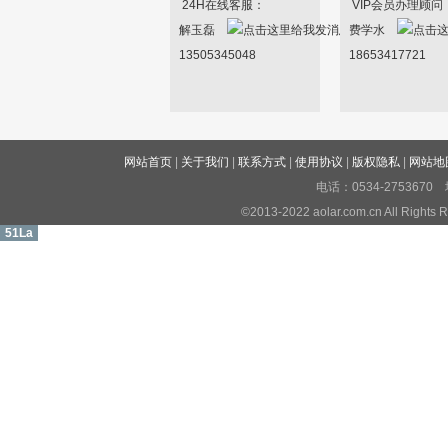
24H在线客服：
VIP会员办理顾问
解玉磊
费学水
13505345048
18653417721
网站首页
|
关于我们
|
联系方式
|
使用协议
|
版权隐私
|
网站地
电话：0534-27536
©2013-2022 aolar.com.cn All R
51La