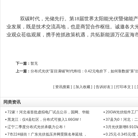
双碳时代，光储先行。第18届世界太阳能光伏暨储能
业发展，既是技术交流高地，也是商贸合作枢纽。诚邀各大
业观众莅临观展，携手抢抓政策机遇，共拓新能源万亿蓝海市
下一篇：
暂无
上一篇：
分布式光伏“盲目满铺”时代终结：0.42元电价下，如何靠数据“算
[
资讯搜索
] [
加入收藏
] [
告诉好友
] [
打印本文
] [
同类资讯
• 72家！河北省首批虚拟电厂试点公示，国网、华能
• 20GW光伏组件
• 黑龙江：仅4县红区，分布式可接入1.66GW！
• 37县为0！河北：
• 辽宁二季度分布式光伏承载力公布！
• 3月光伏新增8.91
• 7市224镇街！广东光伏低压并网受限名单延续 ，
• 0.25元-0.345