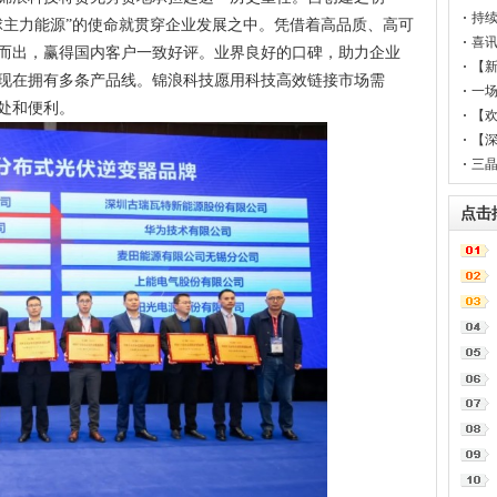
持
球主力能源”的使命就贯穿企业发展之中。凭借着高品质、高可
各
喜
而出，赢得国内客户一致好评。业界良好的口碑，助力企业
【
现在拥有多条产品线。锦浪科技愿用科技高效链接市场需
器
一场
处和便利。
完
【
黄
【
三晶
点击