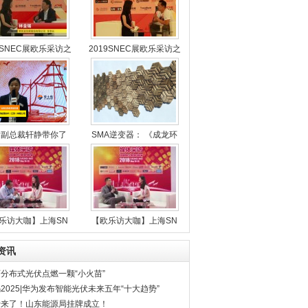
9SNEC展欧乐采访之
2019SNEC展欧乐采访之
女副总裁轩静带你了
SMA逆变器： 《成龙环
乐访大咖】上海SN
【欧乐访大咖】上海SN
资讯
分布式光伏点燃一颗“小火苗”
2025|华为发布智能光伏未来五年“十大趋势”
于来了！山东能源局挂牌成立！