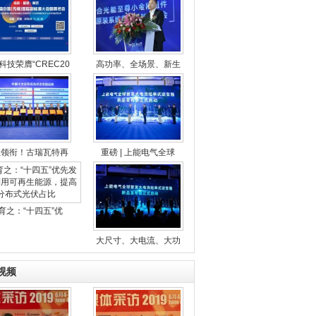
科技荣膺“CREC20
高功率、全场景、新生
业领衔！古瑞瓦特再
重磅 | 上能电气全球
育之：“十四五”优
大尺寸、大电流、大功
视频