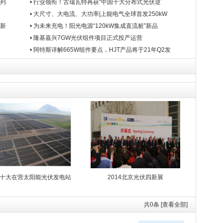
系列
• 行业领衔！古瑞瓦特再获“中国十大分布式光伏逆
• 大尺寸、大电流、大功率|上能电气全球首发250kW
列新
• 为未来充电！阳光电源“120kW集成直流桩”新品
• 隆基嘉兴7GW光伏组件项目正式投产运营
• 阿特斯详解665W组件要点，HJT产品将于21年Q2发
十大在营太阳能光伏发电站
2014北京光伏四新展
共
0
条 [查看全部]