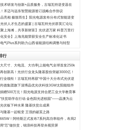
续技术研发与创新+品质服务，古瑞瓦特逆变器在
类场景广泛应用
讯！禾迈与远东智慧能源签订战略合作协议
新品亮相 极致而生】阳光电源发布分布式智能逆变
引领市场潮流
光伏人才生态的盛宴 | 古瑞瓦特光伏群英汇论坛
美上线
欢聚上海滩，共享新财富】光伏进万家 科普万里行
埔江畔再起航！
深化安全】上海兆能荣获安全生产标准化证书
电气Plus系列助力山西省能源结构调整与转型
排行
大尺寸、大电流、大功率|上能电气全球首发250k
W组串式逆变器领跑“大”时代！
再创新高！光伏行业龙头隆基股份突破3000亿！
行业领衔！古瑞瓦特再获“中国十大分布式光伏逆
变器品牌”
尚德集团旗下淄博晶优光伏科技3GW太阳能组件
项目正式开工
捐赠500万元！阳光电源支持合肥工业大学教育事
业
“扶贫助学在行动 金色阳光进校园”——晶澳为云
南绿春县6所学校捐赠光伏组件
光伏板下种水果 隆基扶贫出成果
与隆基一起蜕变 王强的破茧之路
665W！阿特斯正式发布7系列高功率组件，布局2
10
用“芯”做扶贫，锦浪科技再登央视荧屏