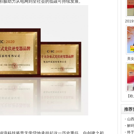
积极助力从电网到全社会的低碳可持续发展。
201
美
【欧
推荐
山西
解码
终
锦浪科技将责无旁贷地承担起这一历史重任。自创建之初