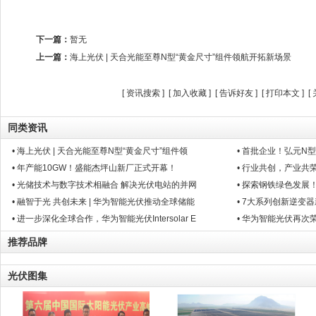
下一篇：
暂无
上一篇：
海上光伏 | 天合光能至尊N型“黄金尺寸”组件领航开拓新场景
[
资讯搜索
] [
加入收藏
] [
告诉好友
] [
打印本文
] [
同类资讯
• 海上光伏 | 天合光能至尊N型“黄金尺寸”组件领
• 首批企业！弘元N型
• 年产能10GW！盛能杰坪山新厂正式开幕！
• 行业共创，产业共荣
• 光储技术与数字技术相融合 解决光伏电站的并网
• 探索钢铁绿色发
• 融智于光 共创未来 | 华为智能光伏推动全球储能
• 7大系列创新逆变器
• 进一步深化全球合作，华为智能光伏Intersolar E
• 华为智能光伏再次荣膺I
推荐品牌
光伏图集