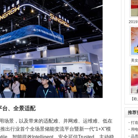
201
美
【欧
平台、全景适配
推荐
用场景，以及带来的适配难、并网难、运维难、低在
打
出行业首个全场景储能变流平台暨新一代“1+X”模
基
用电
举
品质
ile、智能提效Intelligent、安全可信Trusted、主动稳