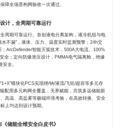
，保障全场景构网验收一次通过。
维保障设计，全周期可靠运行
，全周期可靠运行。首创液电分离架构，液冷机组与电
水不漏”，液体、压力、温度实时监测预警；24h交
rcDefender智能灭弧技术，500A大电流、100%
统安全；定向防爆泄压设计，PMMA电气隔离舱，绝缘
维安全。
1+X”模块化PCS实现锂/钠/液流/飞轮/超容等多元存
，发输配用多元构网全覆盖，无界赋能，共筑多远储能新
拔、高温、高盐雾等极端环境考验，在高效转换、安全
指标上均达到设计预期。
布《储能全维安全白皮书》