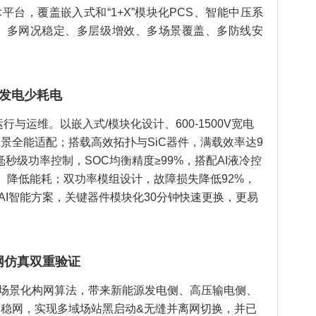
三大技术平台，覆盖嵌入式和“1+X”模块化PCS、智能中压系
、多网况稳定、多层级增效、多场景覆盖、多防线安
，多发电少耗电
、运行与运维。以嵌入式/模块化设计、600-1500V宽电
景全能适配；搭载高效拓扑与SiC器件，满载效率达9
，毫秒级功率控制，SOC均衡精度≥99%，搭配AI液冷控
、降低能耗；双功率模组设计，故障损失降低92%，
AI智能方案，关键器件模块化30分钟快速更换，更易
电网仿真双重验证
场景化构网算法，带来新能源发电侧、高压输电侧、
稳网，实现多域场站黑启动&无缝并离网切换，并已