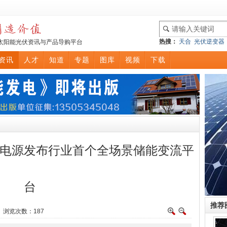
热搜：
天合
光伏逆变器
太阳能光伏资讯与产品导购平台
资讯
人才
知道
专题
图库
视频
下载
电源发布行业首个全场景储能变流平
台
推荐
讯 浏览次数：
187