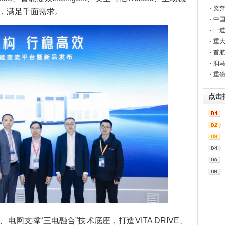
登
奖奔
景，满足千面需求。
中国
一道
幕
重大
测
首航
润马
钱
重磅
点击
网支撑“三电融合”技术底座，打造VITA DRIVE、