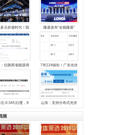
迎多元价值时代！阳
隆基发布“全栈隆基”
扬：任陕西省能源局
7市224镇街！广东光伏
5元-0.345元/度，9
山东：支持分布式光伏
视频