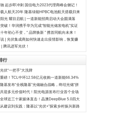
场
驰 起步即冲刺 国信电力2023代理商峰会侧记！
载人航天20年 隆基绿能HPBC电池航天搭载归来
阳光 耀目启航 | 一道新能招商启动大会圆满落
！
突破！华润携手华为完成“智能光储发电机”实证
试！
十年初心不变，“ 品牌焕新 ” 携首同航向未来！
说 | 光伏集成商如何快速走出疫情影响，恢复赚
能力？
 | 腾讯进军光伏！
排行
光伏“一把手”大洗牌
重磅！TCL中环12.58亿元收购一道新能66.34%
股份
隆基发布“全栈隆基”光储融合战略，终结光储“拼
凑时代”
共迎多元价值时代！阳光电源发布行业首个全场
景储能变流平台
全球近三十家媒体直击！晶澳DeepBlue 5.0四大
突破定义光伏新标杆
从建议到实践：隆基以“光伏+”探索乡村振兴新路
径