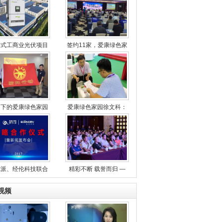
布式工商业光伏项目
签约11家，爱康绿色家
阳下的爱康绿色家园
爱康绿色家园徐文科：
尔派、经伦科技联合
精彩不断 载誉而归 —
视频