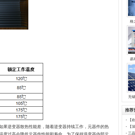
格
易
无
推荐
【
如果逆变器散热性能差，随着逆变器持续工作，元器件的热
黄
【
三晶
温度过高会降低元器件性能和寿命，为了保持逆变器内部元