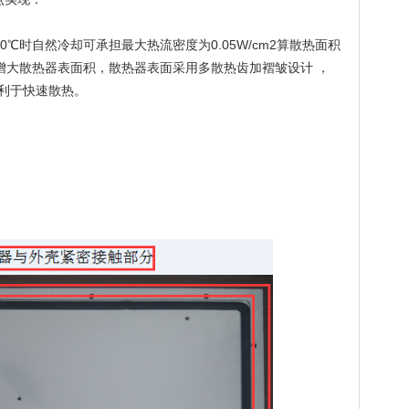
0℃时自然冷却可承担最大热流密度为0.05W/cm2算散热面积
变，增大散热器表面积，散热器表面采用多散热齿加褶皱设计 ，
利于快速散热。