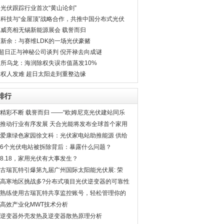
光伏跟踪行业首次“黄山论剑”
科技与“金屋顶”战略合作，共推中国分布式光伏
站事业新蓝天
威亮相无锡新能源展会 载誉而归
新余：与赛维LDK的一场光伏豪赌
T超日正与神秘公司谈判 倪开禄去向成谜
所乌龙：海润除权失误市值蒸发10%
权人发难 超日太阳走到重整边缘
排行
精彩不断 载誉而归 ——“欧姆尼克光伏建站同乐
会”在济南成功举行
推动行业有序发展 天合光能将发布全球首个家用
光伏原装品牌
爱康绿色家园徐文科：光伏家电站助推能源 供给
侧结构性改革
6个光伏电站被拆除背后：暴露什么问题？
8.18，家用光伏有大事发生？
古瑞瓦特引爆第九届广州国际太阳能光伏展: 荣
膺“分布式先行者”称号
高寒地区挑战多?分布式项目光伏逆变器的可靠性
是关键！
熟练使用古瑞瓦特共享监控账号，轻松管理你的
电站
高效产业化MWT技术分析
逆变器外壳发热及逆变器散热原理分析