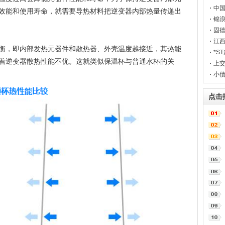
中国
效能和使用寿命，就需要导热材料把逆变器内部热量传递出
锦浪
电
固德
江西
衡，即内部发热元器件和散热器、外壳温度越接近，其热能
*S
着逆变器散热性能不优。这就类似保温杯与普通水杯的关
上交
小债
点击