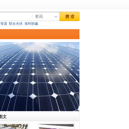
逆变器
联合光伏
保利协鑫
图文