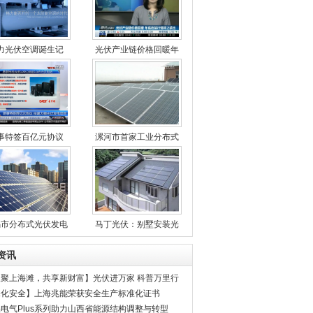
力光伏空调诞生记
光伏产业链价格回暖年
事特签百亿元协议
漯河市首家工业分布式
锡市分布式光伏发电
马丁光伏：别墅安装光
资讯
欢聚上海滩，共享新财富】光伏进万家 科普万里行
埔江畔再起航！
深化安全】上海兆能荣获安全生产标准化证书
电气Plus系列助力山西省能源结构调整与转型