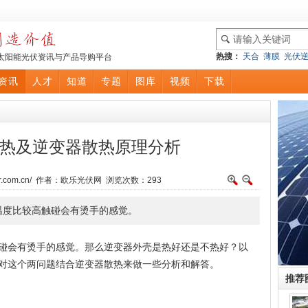
热搜：
天合
薄膜
光伏
太阳能光伏资讯与产品导购平台
资讯
人才
知道
专题
图库
视频
下载
热及逆变器散热原理分析
olar.com.cn/ 作者：欧乐光伏网 浏览次数：
293
温度比较高触碰会有烫手的感觉。
碰会有烫手的感觉。那么逆变器外壳是热好还是不热好？以
对这个两问题结合逆变器散热来做一些分析和解答。
推荐