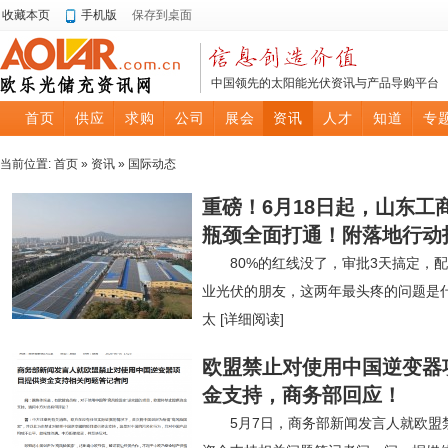
收藏本页
手机版
保存到桌面
中国领先的太阳能光伏资讯与产品导购平台
首页
供应
求购
公司
展会
资讯
人才
知道
专
当前位置:
首页
»
资讯
»
国际动态
重磅！6月18日起，山东工
瓶颈全面打通！附落地行动
80%的红线没了，审批3天搞定，
业光伏的朋友，这两年最头疼的问题是
太
[详细阅读]
欧盟禁止对使用中国逆变器
金支持，商务部回应！
5月7日，商务部新闻发言人就欧盟