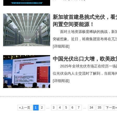
新加坡首建悬挑式光伏，看
闲置空间要能源！
面对土地资源极度稀缺的挑战，新
突破想象。近日，裕廊集团宣布将在兀兰
[详细阅读]
中国光伏出口大增，欧美政策
2025年全球光伏市场正在经历一
位光伏业内人士交流时了解到，当前海
[详细阅读]
«上一页
1
2
…
3
4
5
6
7
…
34
35
下一页