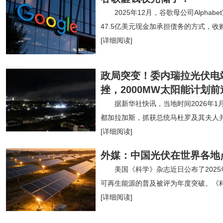
2025年12月，谷歌母公司Alpha
47.5亿美元现金加承担债务的方式，收购
[详细阅读]
政局突变！委内瑞拉光伏电
挫，2000MW太阳能计划
据新华社快讯，当地时间2026年
都加拉加斯，抓获总统马杜罗及其夫人
[详细阅读]
外媒：中国光伏在世界各地
美国《科学》杂志近日公布了202
可再生能源的普及被评为年度突破。《科
[详细阅读]