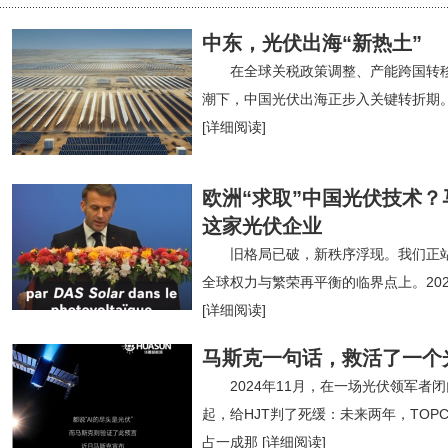
中东，光伏出海“新热土”
在全球关税政策调整、产能跨国转
潮下，中国光伏出海正步入关键转折期
[详细阅读]
欧洲“求取”中国光伏技术？
这家光伏企业
旧格局已破，新秩序浮现。我们正
全球权力与繁荣再平衡的临界点上。202
[详细阅读]
马斯克一句话，救活了一个
2024年11月，在一场光伏领军者
起，给HJT判了死缓：未来两年，TOPC
占一成那
[详细阅读]