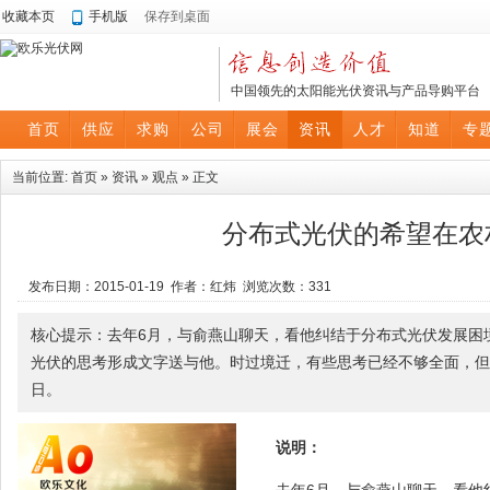
收藏本页
手机版
保存到桌面
中国领先的太阳能光伏资讯与产品导购平台
首页
供应
求购
公司
展会
资讯
人才
知道
专
当前位置:
首页
»
资讯
»
观点
» 正文
分布式光伏的希望在农
发布日期：2015-01-19 作者：红炜 浏览次数：
331
核心提示：去年6月，与俞燕山聊天，看他纠结于分布式光伏发展困
光伏的思考形成文字送与他。时过境迁，有些思考已经不够全面，但
日。
说明：