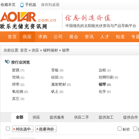
收藏本页
手机版
保存到桌面
中国领先的太阳能光伏资讯与产品导购平台
首页
供应
求购
公司
展会
资讯
人才
知道
专
当前位置:
首页
»
供应
»
辅料辅材
»
锯带
按行业浏览
胶膜
背板
边框
(7)
(3)
(1)
坩埚
硅烷
丝网印刷
(1)
(5)
(0)
焊带
溅射靶材
锯带
(2)
(0)
(4)
氧化物
矾土
化学
(0)
(0)
(0)
其它
(3)
全部
供应
提供服务
供应二手
提供加工
提供合作
标价