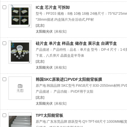
IC盒 芯片盒 可拆卸
型号：PP203 规格：8格 10格 18格 24格尺寸：75*62*25mm133
*38mm描述:内盒隔片为全活动式,PP材
[北京]
太阳能光伏
[未核实]
硅片盒 单片盒 样品盒 储存盒 展示盒 自调节盒
产品描述：产品特性：品名：单片盒 型号：DP-4 尺寸：1-
下底，八爪弹片 晶圆盒是半导体
[北京]
太阳能光伏
[未核实]
韩国SKC原装进口PVDF太阳能背板膜
原产地:韩国品牌:SKC型号:FW1B尺寸:830-2050mm材料:PV
产品描述： 产品功能：PVDF用于太阳
[北京]
太阳能光伏
[未核实]
TPT太阳能背板
原产地:广东东莞品牌:群跃型号:QY-TPT-68尺寸:1000MM幅