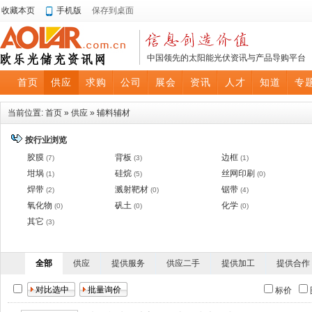
收藏本页
手机版
保存到桌面
中国领先的太阳能光伏资讯与产品导购平台
首页
供应
求购
公司
展会
资讯
人才
知道
专
当前位置:
首页
»
供应
»
辅料辅材
按行业浏览
胶膜
背板
边框
(7)
(3)
(1)
坩埚
硅烷
丝网印刷
(1)
(5)
(0)
焊带
溅射靶材
锯带
(2)
(0)
(4)
氧化物
矾土
化学
(0)
(0)
(0)
其它
(3)
全部
供应
提供服务
供应二手
提供加工
提供合作
标价