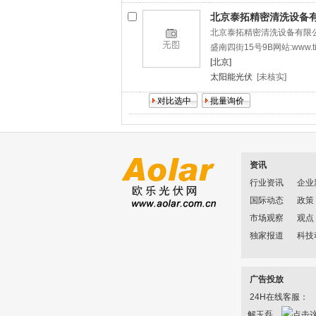
北京泰拓精密清洗设备
北京泰拓精密清洗设备有限公
盛南四街15号9B网站:www.ti
[北京]
太阳能光伏
[未核实]
资讯
行业资讯
企业
国际动态
政策
市场观察
观点
独家报道
科技
广告投放
24H在线客服：
解玉磊