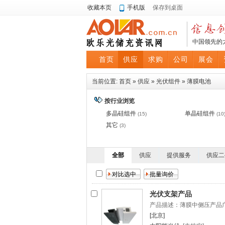
收藏本页
手机版
保存到桌面
中国领先的
首页
供应
求购
公司
展会
当前位置:
首页
»
供应
»
光伏组件
»
薄膜电池
按行业浏览
多晶硅组件
单晶硅组件
(15)
(10
其它
(3)
全部
供应
提供服务
供应二
光伏支架产品
产品描述：薄膜中侧压产品广
[北京]