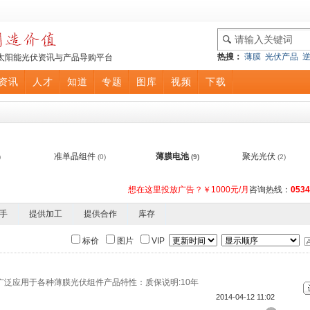
热搜：
薄膜
光伏产品
太阳能光伏资讯与产品导购平台
资讯
人才
知道
专题
图库
视频
下载
准单晶组件
薄膜电池
聚光光伏
)
(0)
(9)
(2)
想在这里投放广告？￥1000元/月
咨询热线：
0534
手
提供加工
提供合作
库存
标价
图片
VIP
泛应用于各种薄膜光伏组件产品特性：质保说明:10年
2014-04-12 11:02