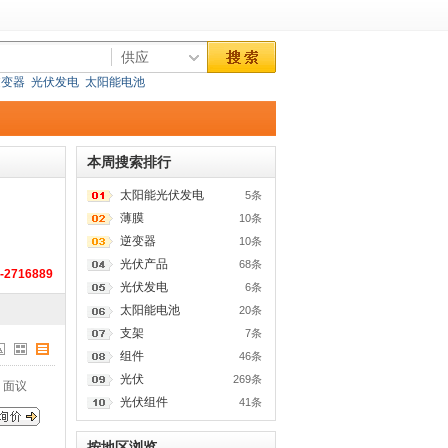
逆变器
光伏发电
太阳能电池
本周搜索排行
太阳能光伏发电
5条
薄膜
10条
逆变器
10条
光伏产品
68条
-2716889
光伏发电
6条
太阳能电池
20条
支架
7条
组件
46条
光伏
269条
面议
光伏组件
41条
按地区浏览