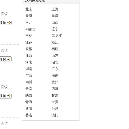
北京
上海
面议
天津
重庆
河北
山西
内蒙古
辽宁
吉林
黑龙江
江苏
浙江
安徽
福建
面议
江西
山东
河南
湖北
湖南
广东
广西
海南
四川
贵州
面议
云南
西藏
陕西
甘肃
青海
宁夏
新疆
台湾
香港
澳门
面议