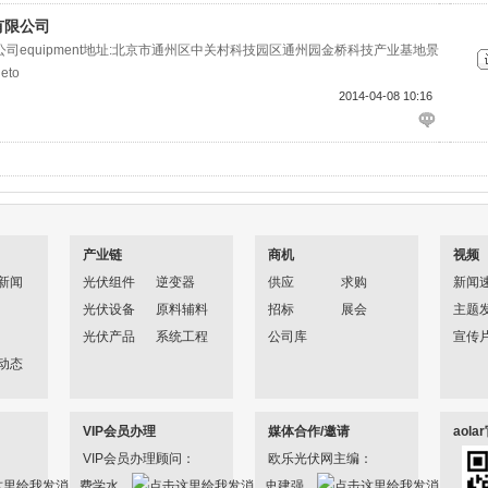
有限公司
司equipment地址:北京市通州区中关村科技园区通州园金桥科技产业基地景
eto
2014-04-08 10:16
产业链
商机
视频
新闻
光伏组件
逆变器
供应
求购
新闻
光伏设备
原料辅料
招标
展会
主题
光伏产品
系统工程
公司库
宣传
动态
VIP会员办理
媒体合作/邀请
aol
VIP会员办理顾问：
欧乐光伏网主编：
费学水
史建强