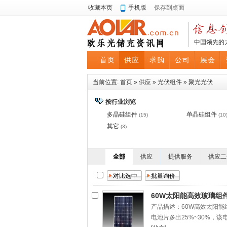
收藏本页
手机版
保存到桌面
中国领先的
首页
供应
求购
公司
展会
当前位置:
首页
»
供应
»
光伏组件
»
聚光光伏
按行业浏览
多晶硅组件
单晶硅组件
(15)
(10
其它
(3)
全部
供应
提供服务
供应二
60W太阳能高效玻璃组件
产品描述：60W高效太阳能
电池片多出25%~30%，该