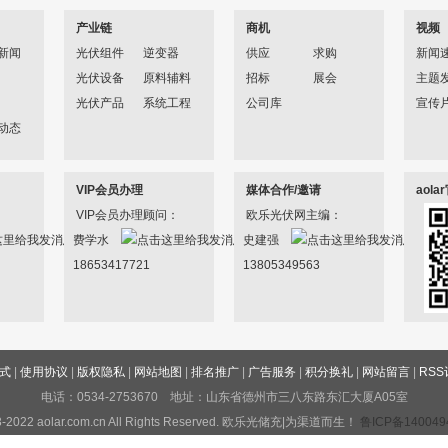
产业链
商机
视频
新闻
光伏组件
逆变器
供应
求购
新闻
光伏设备
原料辅料
招标
展会
主题
光伏产品
系统工程
公司库
宣传
动态
VIP会员办理
媒体合作/邀请
aol
VIP会员办理顾问：
欧乐光伏网主编：
费学水
史建强
18653417721
13805349563
式
|
使用协议
|
版权隐私
|
网站地图
|
排名推广
|
广告服务
|
积分换礼
|
网站留言
|
RSS
电话：0534-2753670 地址：山东省德州市三八东路东汇大厦A05室
-2022 aolar.com.cn All Rights Reserved. 欧乐光储充|为渠道而生！
鲁ICP备140049