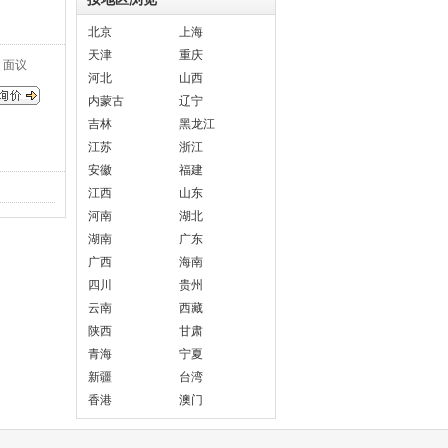
北京
上海
天津
重庆
面议
河北
山西
内蒙古
辽宁
吉林
黑龙江
江苏
浙江
安徽
福建
江西
山东
河南
湖北
湖南
广东
广西
海南
四川
贵州
云南
西藏
陕西
甘肃
青海
宁夏
新疆
台湾
香港
澳门