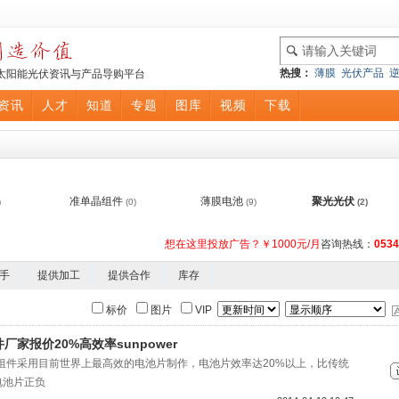
热搜：
薄膜
光伏产品
太阳能光伏资讯与产品导购平台
资讯
人才
知道
专题
图库
视频
下载
准单晶组件
薄膜电池
聚光光伏
)
(0)
(9)
(2)
想在这里投放广告？￥1000元/月
咨询热线：
0534
手
提供加工
提供合作
库存
标价
图片
VIP
厂家报价20%高效率sunpower
组件采用目前世界上最高效的电池片制作，电池片效率达20%以上，比传统
电池片正负