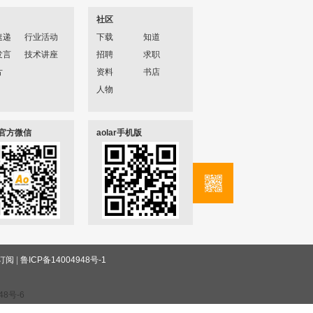
社区
速递
行业活动
下载
知道
发言
技术讲座
招聘
求职
片
资料
书店
人物
ar官方微信
aolar手机版
订阅
|
鲁ICP备14004948号-1
48号-6