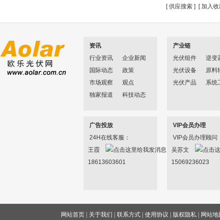
[
供应搜索
] [
加入收
资讯
产业链
行业资讯
企业新闻
光伏组件
逆变
国际动态
政策
光伏设备
原料
市场观察
观点
光伏产品
系统
独家报道
科技动态
广告投放
VIP会员办理
24H在线客服：
VIP会员办理顾问
王霞
吴苏文
18613603601
15069236023
网站首页
|
关于我们
|
联系方式
|
使用协议
|
版权隐私
|
网站地