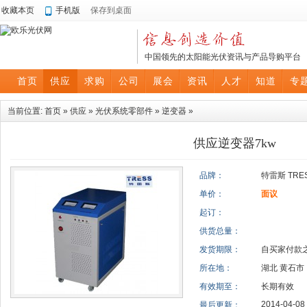
收藏本页
手机版
保存到桌面
中国领先的太阳能光伏资讯与产品导购平台
首页
供应
求购
公司
展会
资讯
人才
知道
专
当前位置:
首页
»
供应
»
光伏系统零部件
»
逆变器
»
供应逆变器7kw
品牌：
特雷斯 TRE
单价：
面议
起订：
供货总量：
发货期限：
自买家付款
所在地：
湖北 黄石市
有效期至：
长期有效
2014-04-08
最后更新：