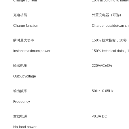
Charge current
10% according to batter
充电功能
外置充电器（可选）
Charge function
Charger outside(can c
瞬时最大功率
150% 技术指标，10秒
Instant maximum power
150% technical data，
输出电压
220VAC±3%
Output voltage
输出频率
50Hz±0.05Hz
Frequency
空载电源
<0.8A DC
No-load power