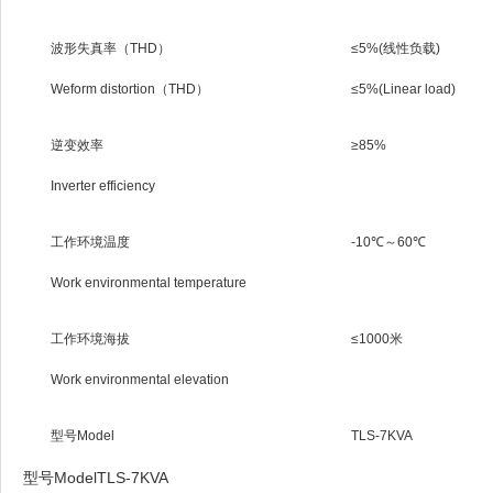
波形失真率（THD）
≤5%(线性负载)
Weform distortion（THD）
≤5%(Linear load)
逆变效率
≥85%
Inverter efficiency
工作环境温度
-10℃～60℃
Work environmental temperature
工作环境海拔
≤1000米
Work environmental elevation
型号Model
TLS-7KVA
型号ModelTLS-7KVA