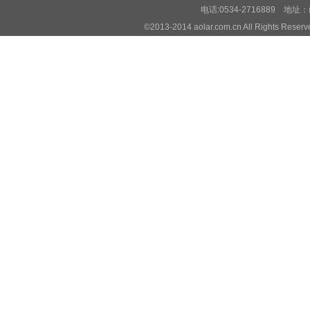
电话:0534-2716889 
©2013-2014 aolar.com.cn All Righ