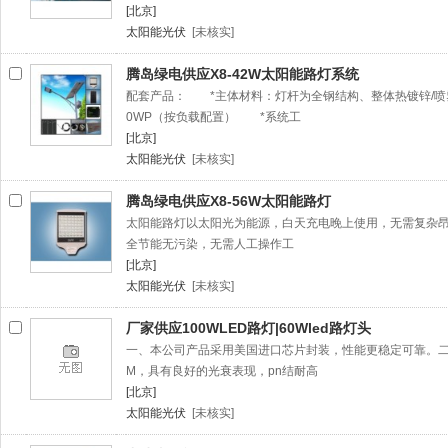
[北京]
太阳能光伏
[未核实]
腾岛绿电供应X8-42W太阳能路灯系统
配套产品： *主体材料：灯杆为全钢结构、整体热镀锌/喷塑
0WP（按负载配置） *系统工
[北京]
太阳能光伏
[未核实]
腾岛绿电供应X8-56W太阳能路灯
太阳能路灯以太阳光为能源，白天充电晚上使用，无需复杂
全节能无污染，无需人工操作工
[北京]
太阳能光伏
[未核实]
厂家供应100WLED路灯|60Wled路灯头
一、本公司产品采用美国进口芯片封装，性能更稳定可靠。二、单
M，具有良好的光衰表现，pn结耐高
[北京]
太阳能光伏
[未核实]