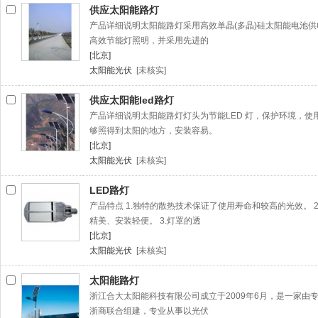
供应太阳能路灯
产品详细说明太阳能路灯采用高效单晶(多晶)硅太阳能电池
高效节能灯照明，并采用先进的
[北京]
太阳能光伏
[未核实]
供应太阳能led路灯
产品详细说明太阳能路灯灯头为节能LED 灯，保护环境，
够照得到太阳的地方，安装容易。
[北京]
太阳能光伏
[未核实]
LED路灯
产品特点 1.独特的散热技术保证了使用寿命和较高的光效。 
精美、安装轻便。 3.灯罩的透
[北京]
太阳能光伏
[未核实]
太阳能路灯
浙江合大太阳能科技有限公司成立于2009年6月，是一家由
浙商联合组建，专业从事以光伏