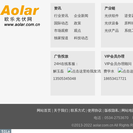
资讯
产业链
行业资讯
企业新闻
光伏组件
逆变
国际动态
政策
光伏设备
原料
市场观察
观点
光伏产品
系统
独家报道
科技动态
广告投放
VIP会员办理
24H在线客服：
VIP会员办理顾问
解玉磊
费学水
13505345048
18653417721
网站首页
|
关于我们
|
联系方式
|
使用协议
|
版权隐私
|
网站地
电话：0534-27536
©2013-2022 aolar.com.cn All R
51La