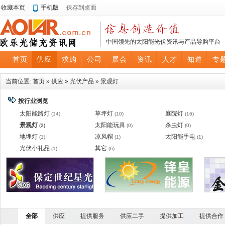
收藏本页
手机版
保存到桌面
中国领先的太阳能光伏资讯与产品导购平台
首页
供应
求购
公司
展会
资讯
人才
知道
专
当前位置:
首页
»
供应
»
光伏产品
»
景观灯
按行业浏览
太阳能路灯
草坪灯
庭院灯
(14)
(10)
(16)
景观灯
太阳能玩具
杀虫灯
(2)
(0)
(0)
地埋灯
凉风帽
太阳能手电
(1)
(1)
(1)
光伏小礼品
其它
(1)
(6)
全部
供应
提供服务
供应二手
提供加工
提供合作