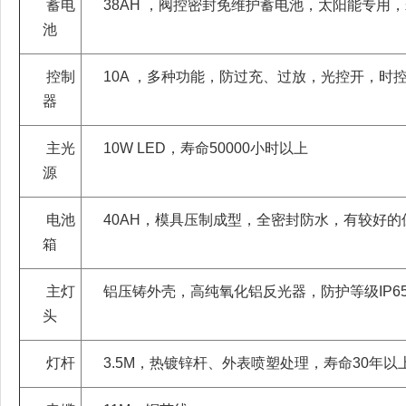
蓄电
38AH ，阀控密封免维护蓄电池，太阳能专用，
池
控制
10A ，多种功能，防过充、过放，光控开，时
器
主光
10W LED，寿命50000小时以上
源
电池
40AH，模具压制成型，全密封防水，有较好的
箱
主灯
铝压铸外壳，高纯氧化铝反光器，防护等级IP6
头
灯杆
3.5M，热镀锌杆、外表喷塑处理，寿命30年以