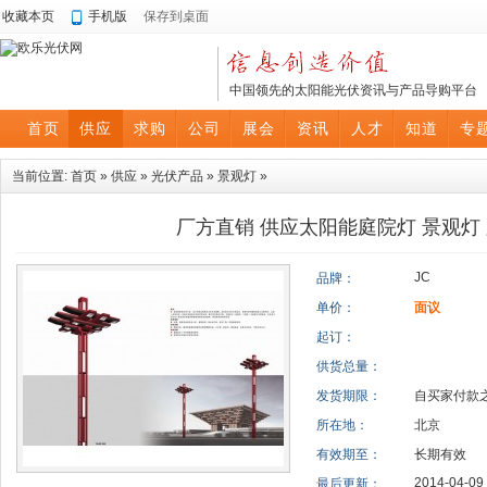
收藏本页
手机版
保存到桌面
中国领先的太阳能光伏资讯与产品导购平台
首页
供应
求购
公司
展会
资讯
人才
知道
专
当前位置:
首页
»
供应
»
光伏产品
»
景观灯
»
厂方直销 供应太阳能庭院灯 景观灯 
JC
品牌：
单价：
面议
起订：
供货总量：
发货期限：
自买家付款
所在地：
北京
有效期至：
长期有效
2014-04-09 
最后更新：