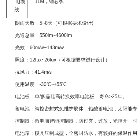
电缆
11M，铜芯线
线
阴雨天数：5~8天（可根据要求设计)
光通总量：550lm~4600lm
光效：60m/w~143m/w
照度：12lux~26lux（可根据要求进行设计）
抗风力：41.4m/s
使用温度：-30℃~+55℃
电池板：单/多晶硅高转换效率电池板，寿命≥25年。
蓄电池：阀控密封式免维护胶体，铅酸蓄电池，太阳能专
控制器：微电脑智能控制器，防过充，过放，光控开，时
电池箱：模具压制成型，全密封防水，有较好的保温作用