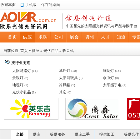
收藏本页
手机版
保存到桌面
中国领先的太阳能光伏资讯与产品导购平台
首页
供应
求购
公司
展会
资讯
人才
知道
专
当前位置:
首页
»
供应
»
光伏产品
»
收音机
按行业浏览
太阳能路灯
草坪灯
庭院灯
(14)
(10)
(16)
景观灯
太阳能玩具
杀虫灯
(2)
(0)
(0)
地埋灯
凉风帽
太阳能手电
(1)
(1)
(1)
光伏小礼品
其它
(1)
(6)
全部
供应
提供服务
供应二手
提供加工
提供合作