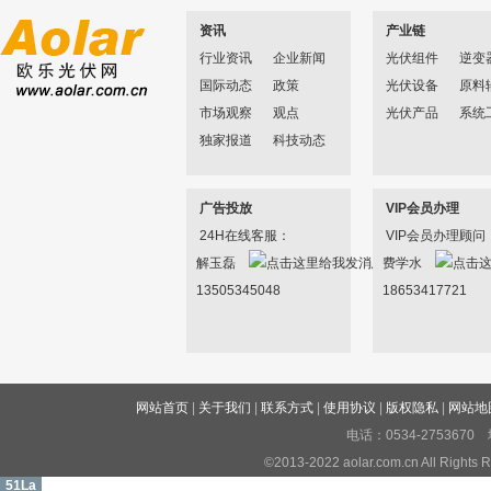
资讯
产业链
行业资讯
企业新闻
光伏组件
逆变
国际动态
政策
光伏设备
原料
市场观察
观点
光伏产品
系统
独家报道
科技动态
广告投放
VIP会员办理
24H在线客服：
VIP会员办理顾问
解玉磊
费学水
13505345048
18653417721
网站首页
|
关于我们
|
联系方式
|
使用协议
|
版权隐私
|
网站地
电话：0534-27536
©2013-2022 aolar.com.cn All R
51La