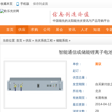
收藏本页
手机版
保存到桌面
中国领先的太阳能光伏资讯与产品导购平台
首页
供应
求购
公司
展会
资讯
人才
知道
专
当前位置:
首页
»
供应
»
光伏系统工程
»
储能系统
»
智能通信或储能锂离子电
单价：
面议
起订：
供货总量：
发货期限：
自买家付款
所在地：
北京
有效期至：
长期有效
2014-04-12 
最后更新：
29
浏览次数：