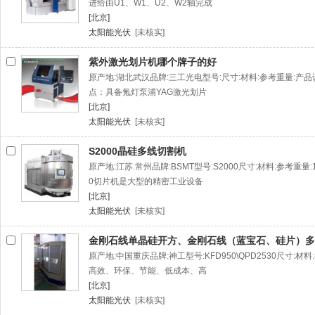
进给由U1、W1、U2、W2轴完成
[北京]
太阳能光伏
[未核实]
紫外激光划片机哪个牌子的好
原产地:湖北武汉品牌:三工光电型号:尺寸:材料:参考重量:
点：具备氪灯泵浦YAG激光划片
[北京]
太阳能光伏
[未核实]
S2000晶硅多线切割机
原产地:江苏.常州品牌:BSMT型号:S2000尺寸:材料:参考重
0切片机是大型的精密工业设备
[北京]
太阳能光伏
[未核实]
金刚石线单晶硅开方、金刚石线（蓝宝石、硅片）多
原产地:中国重庆品牌:神工型号:KFD950\QPD2530尺寸:
高效、环保、节能、低成本、高
[北京]
太阳能光伏
[未核实]