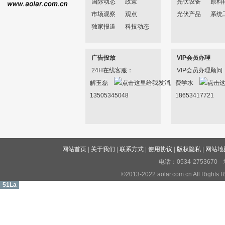
国际动态
政策
光伏设备
原料
市场观察
观点
光伏产品
系统
独家报道
科技动态
广告投放
VIP会员办理
24H在线客服：
VIP会员办理顾问
解玉磊
费学水
13505345048
18653417721
网站首页
|
关于我们
|
联系方式
|
使用协议
|
版权隐私
|
网站地
电话：0534-27536
©2013-2022 aolar.com.cn All R
51La