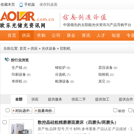
收藏本页
手机版
保存到桌面
中国领先的太阳能光伏资讯与产品导购平台
首页
供应
求购
公司
展会
资讯
人才
知道
专
当前位置:
首页
»
供应
»
光伏设备
»
切割机
按行业浏览
生产线
铸锭炉
层压设备
(8)
(8)
(8)
印刷设备
分选机
组框机
(8)
(7)
(0)
串焊机
检测设备
其它
(0)
(9)
(0)
全部
供应
提供服务
供应二手
提供加工
提供合作
标价
数控晶硅粗精磨磨面磨床（四磨头/两磨头）
原产地:品牌:型号:尺寸:材料:参考重量:产品认证:产品描述