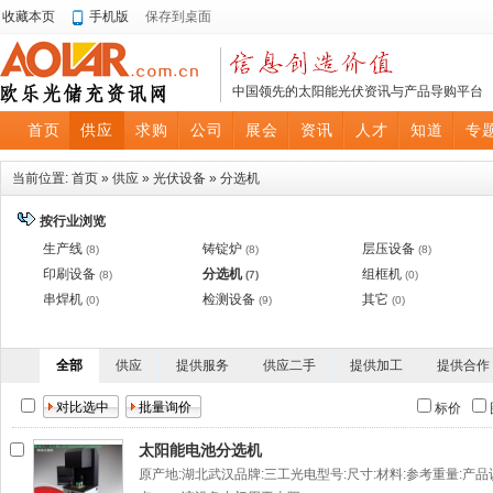
收藏本页
手机版
保存到桌面
中国领先的太阳能光伏资讯与产品导购平台
首页
供应
求购
公司
展会
资讯
人才
知道
专
当前位置:
首页
»
供应
»
光伏设备
»
分选机
按行业浏览
生产线
铸锭炉
层压设备
(8)
(8)
(8)
印刷设备
分选机
组框机
(8)
(7)
(0)
串焊机
检测设备
其它
(0)
(9)
(0)
全部
供应
提供服务
供应二手
提供加工
提供合作
标价
太阳能电池分选机
原产地:湖北武汉品牌:三工光电型号:尺寸:材料:参考重量: