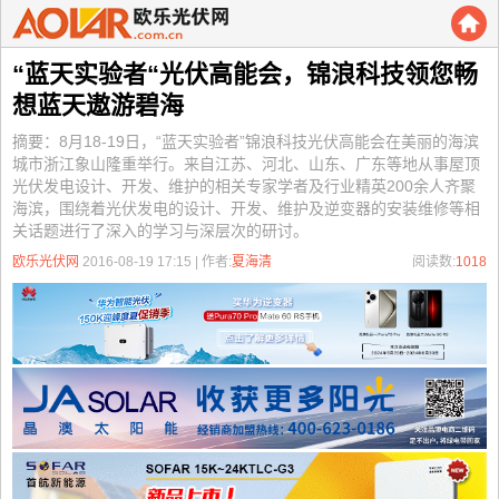
“蓝天实验者“光伏高能会，锦浪科技领您畅
想蓝天遨游碧海
摘要：8月18-19日，“蓝天实验者”锦浪科技光伏高能会在美丽的海滨
城市浙江象山隆重举行。来自江苏、河北、山东、广东等地从事屋顶
光伏发电设计、开发、维护的相关专家学者及行业精英200余人齐聚
海滨，围绕着光伏发电的设计、开发、维护及逆变器的安装维修等相
关话题进行了深入的学习与深层次的研讨。
欧乐光伏网
2016-08-19 17:15 | 作者:
夏海清
阅读数:
1018