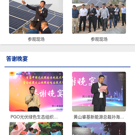
参观现场
参观现场
答谢晚宴
PGO光伏绿色生态组织李原致祝酒词
黄山睿基新能源总裁孙海涛致祝酒词